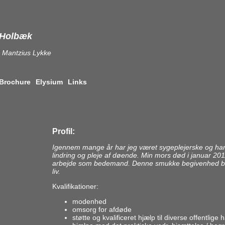
i Holbæk
 Mantzius Lykke
Brochure
Elysium
Links
Profil:
Igennem mange år har jeg været sygeplejerske og har
lindring og pleje af døende. Min mors død i januar 20
arbejde som bedemand. Denne smukke begivenhed blev
liv.
Kvalifikationer:
modenhed
omsorg for afdøde
støtte og kvalificeret hjælp til diverse offentlige 