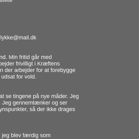
ravelse
lmlykke@mail.dk
 Min fritid går med
der frivilligt i Kræftens
der arbejder for at forebygge
udsat for vold.
l at se tingene på nye måder. Jeg
se. Jeg gennemtænker og ser
synspunkter, så der ikke drages
g jeg blev færdig som