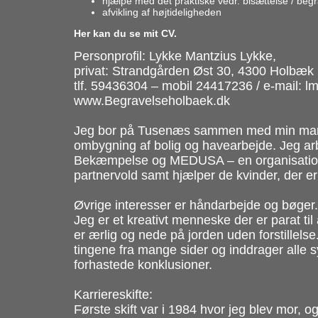
hjælpe med det praktiske vedr. bisættelse / beg
afvikling af højtideligheden
Her kan du se mit CV.
Personprofil: Lykke Mantzius Lykke,
privat: Strandgården Øst 30, 4300 Holbæk
tlf. 59436304 – mobil 24417236 / e-mail: 
www.Begravelseholbaek.dk
Jeg bor på Tusenæs sammen med min mand.
ombygning af bolig og havearbejde. Jeg arbej
Bekæmpelse og MEDUSA – en organisation 
partnervold samt hjælper de kvinder, der er 
Øvrige interesser er håndarbejde og bøger.
Jeg er et kreativt menneske der er parat ti
er ærlig og nede på jorden uden forstillel
tingene fra mange sider og inddrager alle 
forhastede konklusioner.
Karriereskifte:
Første skift var i 1984 hvor jeg blev mor, o