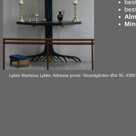
best
bes
Alm
Min
Lykke Mantzius Lykke, Adresse privat: Strandgården Øst 30, 430