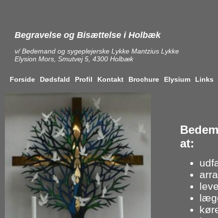
Begravelse og Bisættelse i Holbæk
v/ Bedemand og sygeplejerske Lykke Mantzius Lykke
Elysion Mors, Smutvej 5, 4300 Holbæk
Forside
Dødsfald
Profil
Kontakt
Brochure
Elysium
Links
Bedema
at:
udfæ
arr
lev
læg
køre