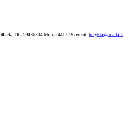
Holbæk, Tlf.: 59436304 Mob: 24417236 email:
lmlykke@mail.dk